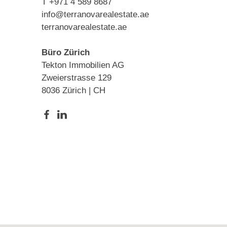
T +971 4 589 8687
info@terranovarealestate.ae
terranovarealestate.ae
Büro Zürich
Tekton Immobilien AG
Zweierstrasse 129
8036 Zürich | CH